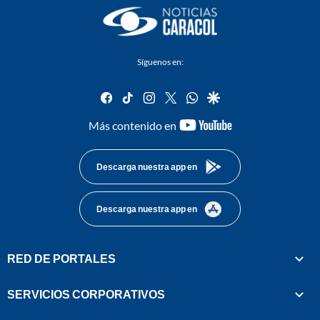
Síguenos en:
facebook
tiktok
instagram
twitter
whatsapp
google
youtube-
Más contenido en
footer
Descarga nuestra app en
Descarga nuestra app en
RED DE PORTALES
SERVICIOS CORPORATIVOS