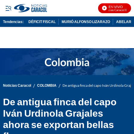
EN VIVO
Noticias Caracol En Vivo
Tendencias:
DÉFICIT FISCAL
MURIÓ ALFONSO LIZARAZO
ABELARDO
PUBLICIDAD
/
/
Noticias Caracol
COLOMBIA
De antigua finca del capo Iván Urdinola Grajal
De antigua finca del capo
Iván Urdinola Grajales
ahora se exportan bellas