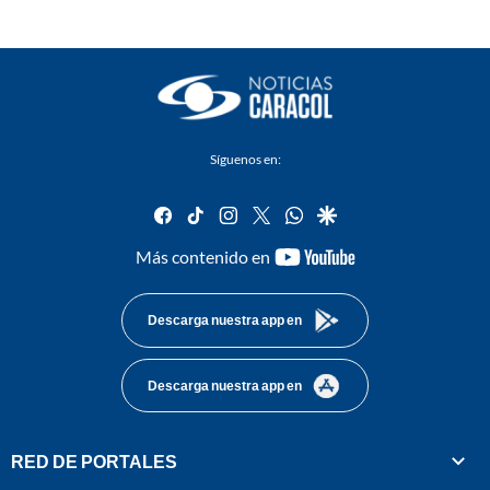
Síguenos en:
facebook
tiktok
instagram
twitter
whatsapp
google
youtube-
Más contenido en
footer
Descarga nuestra app en
Descarga nuestra app en
RED DE PORTALES