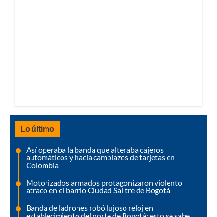
Lo último
Así operaba la banda que alteraba cajeros
automáticos y hacía cambiazos de tarjetas en
Colombia
Motorizados armados protagonizaron violento
atraco en el barrio Ciudad Salitre de Bogotá
Banda de ladrones robó lujoso reloj en
establecimiento del norte de Bogotá: esto se sabe