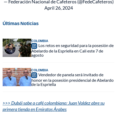
— Federación Nacional de Cafeteros (@FedeCafeteros)
April 26, 2024
Últimas Noticias
COLOMBIA
Los retos en seguridad para la posesión de
Abelardo de la Espriella en Cali este 7 de
agosto
COLOMBIA
Vendedor de panela será invitado de
honor en la posesión presidencial de Abelardo
de la Espriella
>>> Dubái sabe a café colombiano: Juan Valdez abre su
primera tienda en Emiratos Árabes