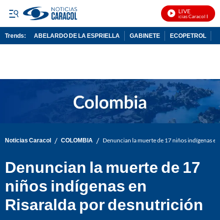
LIVE
Noticias Caracol En Viv
Trends:
ABELARDO DE LA ESPRIELLA
GABINETE
ECOPETROL
D
ADVERTISEMENT
/
/
Noticias Caracol
COLOMBIA
Denuncian la muerte de 17 niños indígenas en
Denuncian la muerte de 17
niños indígenas en
Risaralda por desnutrición