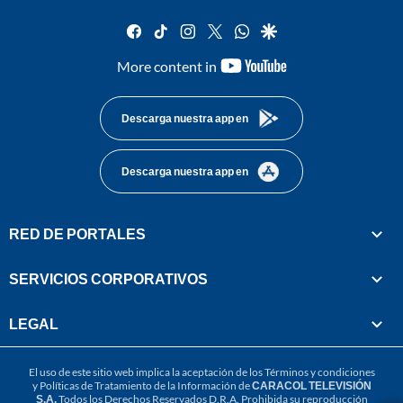
facebook
tiktok
instagram
twitter
whatsapp
google
youtube-
More content in
footer
Descarga nuestra app en
Descarga nuestra app en
RED DE PORTALES
SERVICIOS CORPORATIVOS
LEGAL
El uso de este sitio web implica la aceptación de los
Términos y condiciones
y
Políticas de Tratamiento de la Información
de
CARACOL TELEVISIÓN
S.A.
Todos los Derechos Reservados D.R.A. Prohibida su reproducción