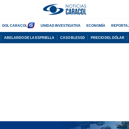
GOL CARACOL
UNIDAD INVESTIGATIVA
ECONOMÍA
REPORTA
ABELARDO DE LA ESPRIELLA
CASO BLESSD
PRECIO DEL DÓLAR
PUBLICIDAD