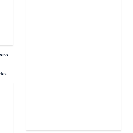
pero
des.