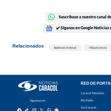
Suscríbase a nuestro canal d
✔️ Síganos en Google Noticias
Relacionados
Maltrato Animal
Villavicencio
RED DE PORTA
Caracol Televisión
Blu Radio
Síguenos en:
Gol Caracol
facebook
tiktok
instagram
twitter
whatsapp
google