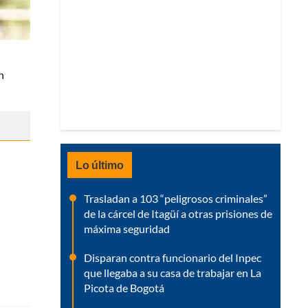
n
Lo último
Trasladan a 103 “peligrosos criminales”
de la cárcel de Itagüí a otras prisiones de
máxima seguridad
Disparan contra funcionario del Inpec
que llegaba a su casa de trabajar en La
Picota de Bogotá