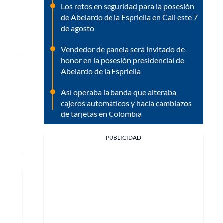
Los retos en seguridad para la posesión
de Abelardo de la Espriella en Cali este 7
de agosto
Vendedor de panela será invitado de
honor en la posesión presidencial de
Abelardo de la Espriella
Así operaba la banda que alteraba
cajeros automáticos y hacía cambiazos
de tarjetas en Colombia
PUBLICIDAD