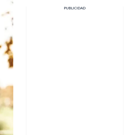
PUBLICIDAD
Facebook
X
Whatsapp
Copiar enlace
Telegram
LinkedIn