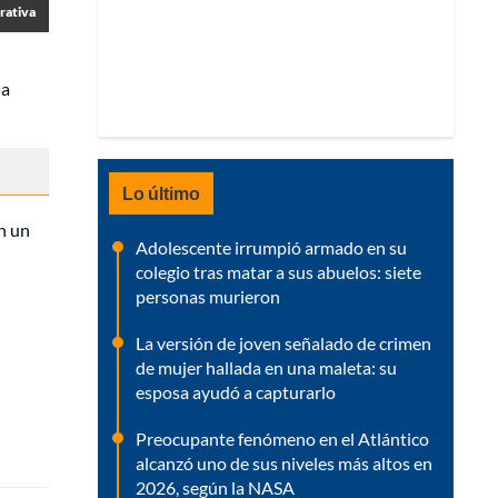
rativa
na
Lo último
n un
Adolescente irrumpió armado en su
colegio tras matar a sus abuelos: siete
personas murieron
La versión de joven señalado de crimen
de mujer hallada en una maleta: su
esposa ayudó a capturarlo
Preocupante fenómeno en el Atlántico
alcanzó uno de sus niveles más altos en
2026, según la NASA