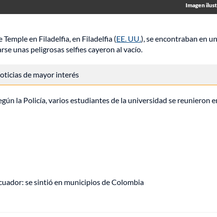
Imagen ilust
Temple en Filadelfia, en Filadelfia (
EE. UU.
), se encontraban en u
rse unas peligrosas selfies cayeron al vacío.
 noticias de mayor interés
ún la Policía, varios estudiantes de la universidad se reunieron e
uador: se sintió en municipios de Colombia