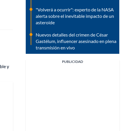
"Volverá a ocurrir": experto de la NASA
alerta sobre el inevitable impacto de un
asteroide
Nuevos detalles del crimen de César
Gastélum, influencer asesinado en plena
transmisión en vivo
PUBLICIDAD
ble y