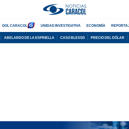
GOL CARACOL
UNIDAD INVESTIGATIVA
ECONOMÍA
REPORTA
ABELARDO DE LA ESPRIELLA
CASO BLESSD
PRECIO DEL DÓLAR
PUBLICIDAD