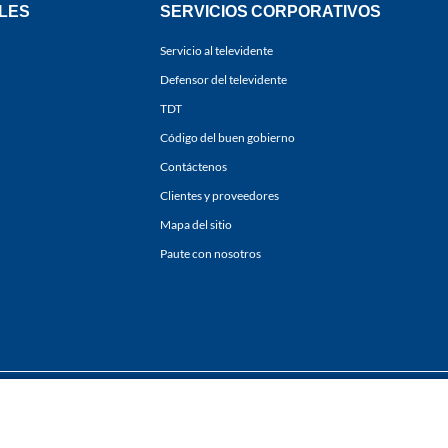
LES
SERVICIOS CORPORATIVOS
Servicio al televidente
Defensor del televidente
TDT
Código del buen gobierno
Contáctenos
Clientes y proveedores
Mapa del sitio
Paute con nosotros
ones
y
Políticas de Tratamiento de la Información
de
CARACOL TELEVISIÓN S.A.
Todo
sí como su traducción a cualquier idioma sin autorización escrita de su titular. Repro
. All rights reserved 2025.