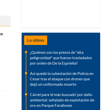
en
Lo último
¿Quiénes son los presos de "alta
peligrosidad" que fueron trasladados
por orden de De la Espriella?
Así quedó la subestación de Policía en
Cesar tras el ataque con drones que
dejó un uniformado muerto
Cárcel para ‘el más buscado’ por daño
ambiental: señalado de explotación de
oro en Parque Farallones