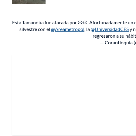
Esta Tamandúa fue atacada por 🐶🐶. Afortunadamente un ca
silvestre con el
@Areametropol
, la
@UniversidadCES
y n
regresaron a su hábi
— Corantioquia 