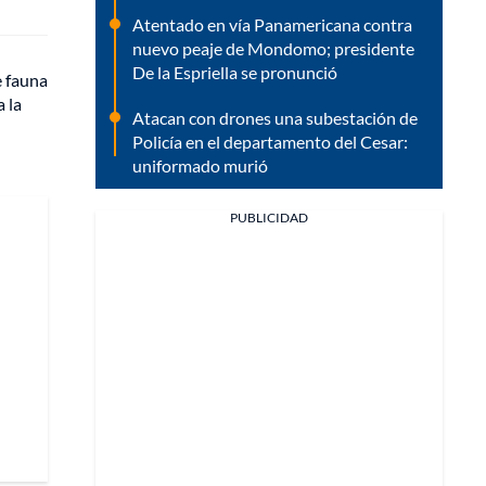
Atentado en vía Panamericana contra
nuevo peaje de Mondomo; presidente
De la Espriella se pronunció
e fauna
 la
Atacan con drones una subestación de
Policía en el departamento del Cesar:
uniformado murió
PUBLICIDAD