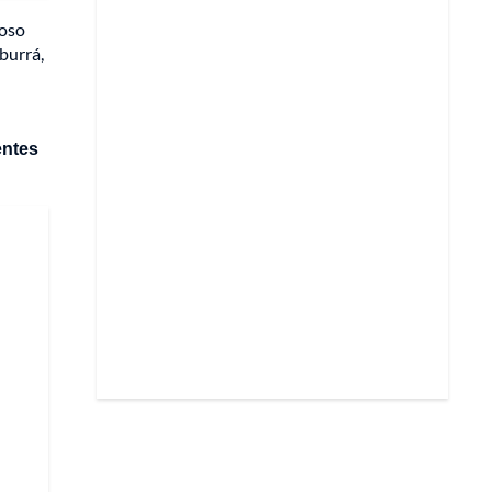
 oso
burrá,
entes