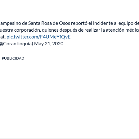
mpesino de Santa Rosa de Osos reportó el incidente al equipo d
uestra corporación, quienes después de realizar la atención médica
tat.
pic.twitter.com/F4UMeYfQvE
(@Corantioquia)
May 21, 2020
PUBLICIDAD