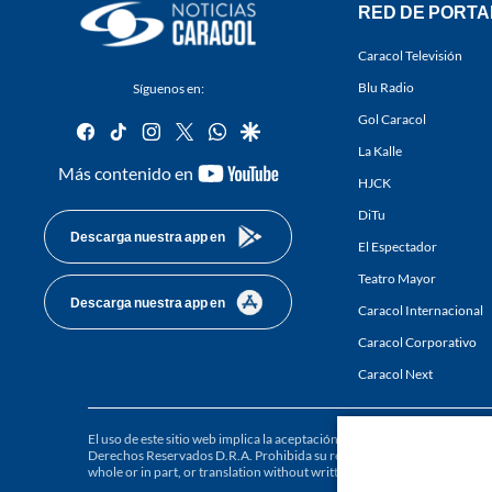
RED DE PORTA
Caracol Televisión
Blu Radio
Síguenos en:
Gol Caracol
facebook
tiktok
instagram
twitter
whatsapp
google
La Kalle
youtube-
Más contenido en
HJCK
footer
DiTu
Descarga nuestra app en
El Espectador
Teatro Mayor
Descarga nuestra app en
Caracol Internacional
Caracol Corporativo
Caracol Next
El uso de este sitio web implica la aceptación de los
Términos y condici
Derechos Reservados D.R.A. Prohibida su reproducción total o parcial, a
whole or in part, or translation without written permission is prohibited