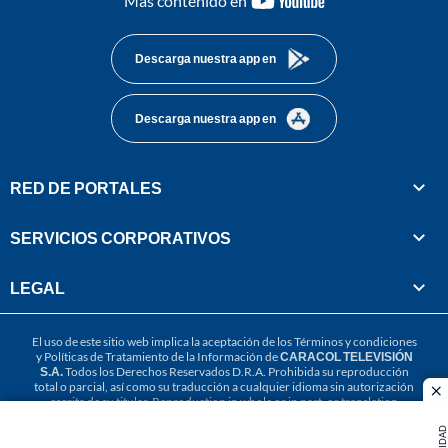
Más contenido en
footer
Descarga nuestra app en
Descarga nuestra app en
RED DE PORTALES
SERVICIOS CORPORATIVOS
LEGAL
El uso de este sitio web implica la aceptación de los
Términos y condiciones
y
Políticas de Tratamiento de la Información
de
CARACOL TELEVISIÓN
S.A.
Todos los Derechos Reservados D.R.A. Prohibida su reproducción
total o parcial, así como su traducción a cualquier idioma sin autorización
cl
escrita de su titular. Reproduction in whole or in part, or translation
without written permission is prohibited. All rights reserved 2025.