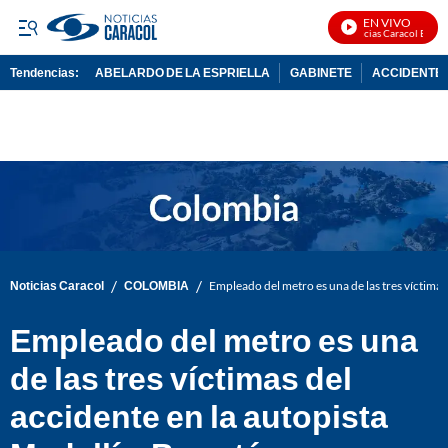
EN VIVO
Noticias Caracol En Vivo
Tendencias:
ABELARDO DE LA ESPRIELLA
GABINETE
ACCIDENTE 
PUBLICIDAD
/
/
Noticias Caracol
COLOMBIA
Empleado del metro es una de las tres víctimas
Empleado del metro es una
de las tres víctimas del
accidente en la autopista