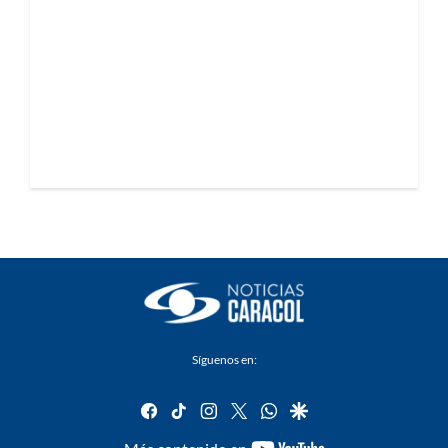
Síguenos en:
facebook
tiktok
instagram
twitter
whatsapp
google
youtube-