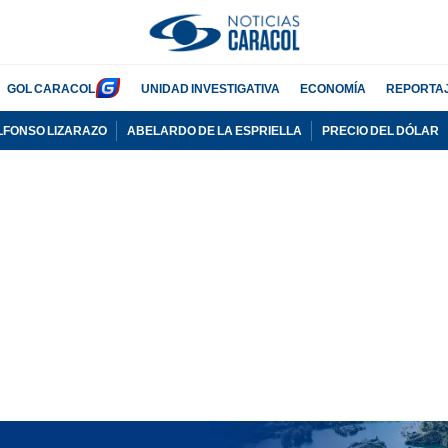
GOL CARACOL
UNIDAD INVESTIGATIVA
ECONOMÍA
REPORTA
LFONSO LIZARAZO
ABELARDO DE LA ESPRIELLA
PRECIO DEL DÓLAR
PUBLICIDAD