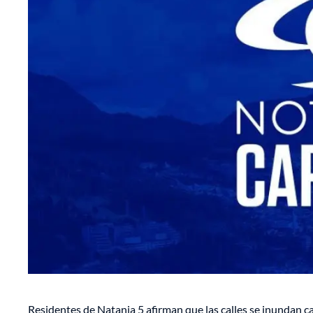
Residentes de Natania 5 afirman que las calles se inundan ca