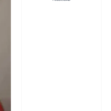
Facebook
X
Whatsapp
Copiar enlace
Telegram
LinkedIn