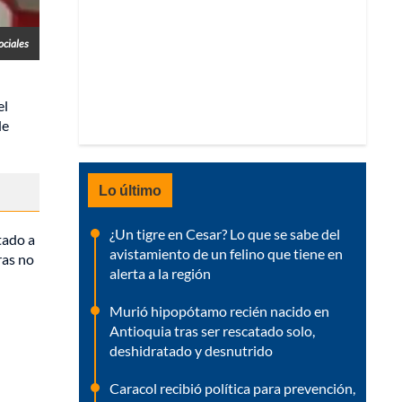
ociales
el
de
Lo último
¿Un tigre en Cesar? Lo que se sabe del
tado a
avistamiento de un felino que tiene en
ras no
alerta a la región
Murió hipopótamo recién nacido en
Antioquia tras ser rescatado solo,
deshidratado y desnutrido
Caracol recibió política para prevención,