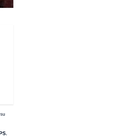
 su
EPS.