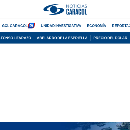
GOL CARACOL
UNIDAD INVESTIGATIVA
ECONOMÍA
REPORTA
LFONSO LIZARAZO
ABELARDO DE LA ESPRIELLA
PRECIO DEL DÓLAR
PUBLICIDAD