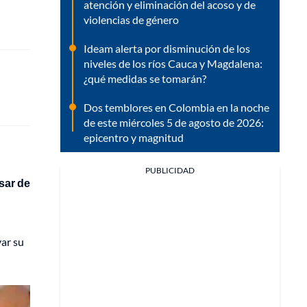
atención y eliminación del acoso y de
violencias de género
Ideam alerta por disminución de los
niveles de los ríos Cauca y Magdalena:
¿qué medidas se tomarán?
Dos temblores en Colombia en la noche
de este miércoles 5 de agosto de 2026:
epicentro y magnitud
PUBLICIDAD
sar de
var su