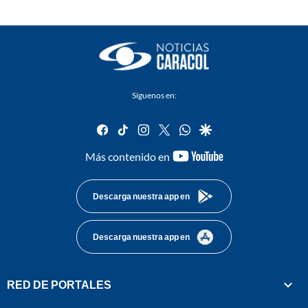
Síguenos en:
facebook
tiktok
instagram
twitter
whatsapp
google
youtube-
Más contenido en
footer
Descarga nuestra app en
Descarga nuestra app en
RED DE PORTALES