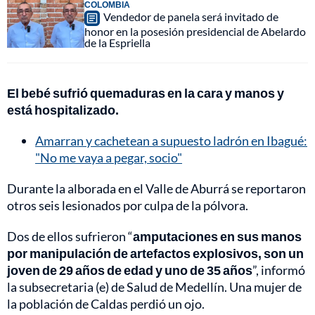
COLOMBIA
Vendedor de panela será invitado de
honor en la posesión presidencial de Abelardo
de la Espriella
El bebé sufrió quemaduras en la cara y manos y
está hospitalizado.
Amarran y cachetean a supuesto ladrón en Ibagué:
"No me vaya a pegar, socio"
Durante la alborada en el Valle de Aburrá se reportaron
otros seis lesionados por culpa de la pólvora.
Dos de ellos sufrieron “
amputaciones en sus manos
por manipulación de artefactos explosivos, son un
joven de 29 años de edad y uno de 35 años
”, informó
la subsecretaria (e) de Salud de Medellín. Una mujer de
la población de Caldas perdió un ojo.