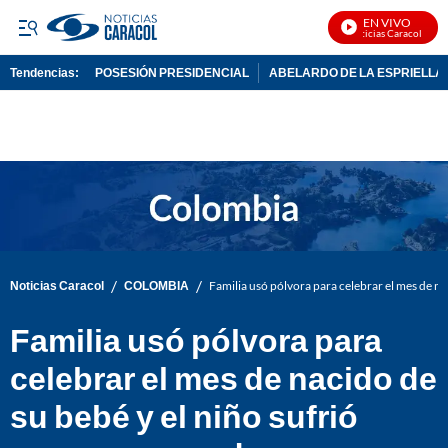
EN VIVO
Noticias Caracol En Viv
Tendencias:
POSESIÓN PRESIDENCIAL
ABELARDO DE LA ESPRIELLA
PUBLICIDAD
/
/
Noticias Caracol
COLOMBIA
Familia usó pólvora para celebrar el mes de n
Familia usó pólvora para
celebrar el mes de nacido de
su bebé y el niño sufrió