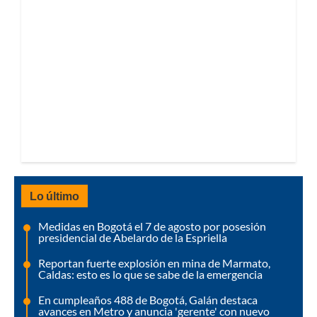
Lo último
Medidas en Bogotá el 7 de agosto por posesión
presidencial de Abelardo de la Espriella
Reportan fuerte explosión en mina de Marmato,
Caldas: esto es lo que se sabe de la emergencia
En cumpleaños 488 de Bogotá, Galán destaca
avances en Metro y anuncia 'gerente' con nuevo