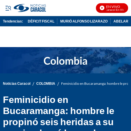
EN VIVO
Noticias Caracol En Vivo
Tendencias:
DÉFICIT FISCAL
MURIÓ ALFONSO LIZARAZO
ABELARDO
PUBLICIDAD
/
/
Noticias Caracol
COLOMBIA
Feminicidio en Bucaramanga: hombre le propin
Feminicidio en
Bucaramanga: hombre le
propinó seis heridas a su