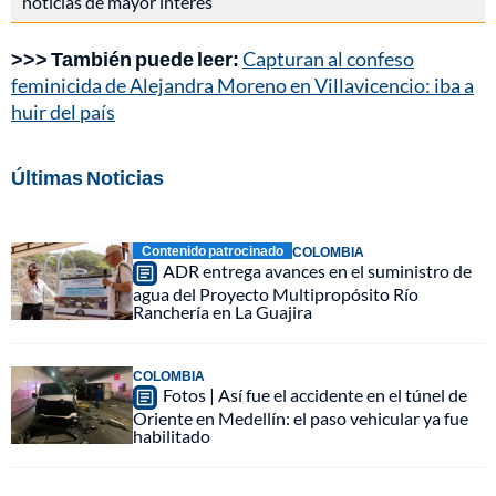
noticias de mayor interés
>>> También puede leer:
Capturan al confeso
feminicida de Alejandra Moreno en Villavicencio: iba a
huir del país
Últimas Noticias
Contenido patrocinado
COLOMBIA
ADR entrega avances en el suministro de
agua del Proyecto Multipropósito Río
Ranchería en La Guajira
COLOMBIA
Fotos | Así fue el accidente en el túnel de
Oriente en Medellín: el paso vehicular ya fue
habilitado