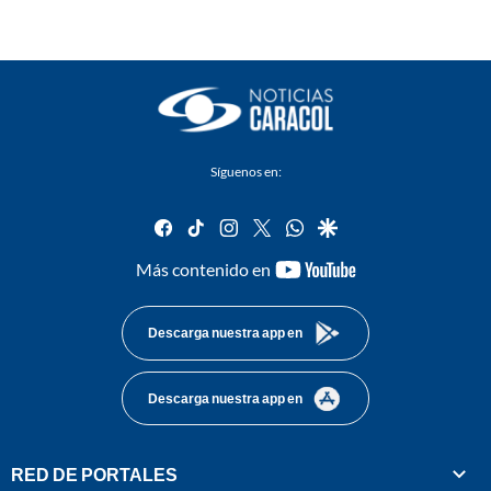
Síguenos en:
facebook
tiktok
instagram
twitter
whatsapp
google
youtube-
Más contenido en
footer
Descarga nuestra app en
Descarga nuestra app en
RED DE PORTALES