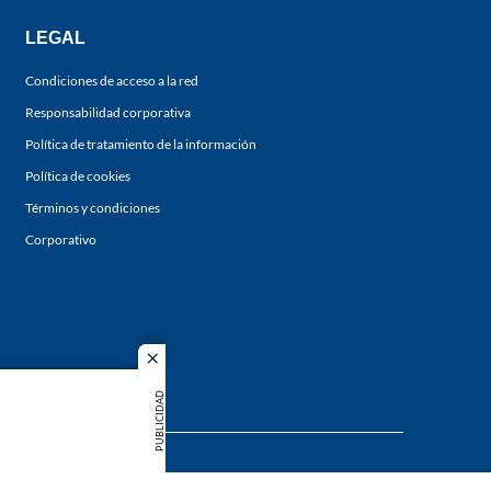
LEGAL
Condiciones de acceso a la red
Responsabilidad corporativa
Política de tratamiento de la información
Política de cookies
Términos y condiciones
Corporativo
close
PUBLICIDAD
s los
duction in
MIEMBRO DE: