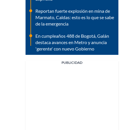
Reportan fuerte explosión en mina de
Marmato, Caldas: esto es lo que se sabe
de la emergencia
En cumpleaños 488 de Bogotá, Galán
destaca avances en Metro y anuncia
'gerente' con nuevo Gobierno
PUBLICIDAD