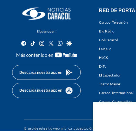
RED DE PORTA
Caracol Televisión
Blu Radio
Síguenos en:
Gol Caracol
facebook
tiktok
instagram
twitter
whatsapp
google
La Kalle
youtube-
Más contenido en
HJCK
footer
DiTu
Descarga nuestra app en
El Espectador
Teatro Mayor
Descarga nuestra app en
Caracol Internacional
Caracol Corporativo
Caracol Next
El uso de este sitio web implica la aceptación de los
Términos y condici
Derechos Reservados D.R.A. Prohibida su reproducción total o parcial, a