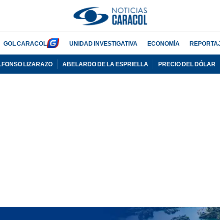
GOL CARACOL
UNIDAD INVESTIGATIVA
ECONOMÍA
REPORTA
LFONSO LIZARAZO
ABELARDO DE LA ESPRIELLA
PRECIO DEL DÓLAR
PUBLICIDAD