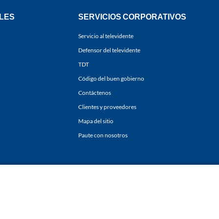
LES
SERVICIOS CORPORATIVOS
Servicio al televidente
Defensor del televidente
TDT
Código del buen gobierno
Contáctenos
Clientes y proveedores
Mapa del sitio
Paute con nosotros
ones
y
Políticas de Tratamiento de la Información
de
CARACOL TELEVISIÓN S.A.
Todo
sí como su traducción a cualquier idioma sin autorización escrita de su titular. Repro