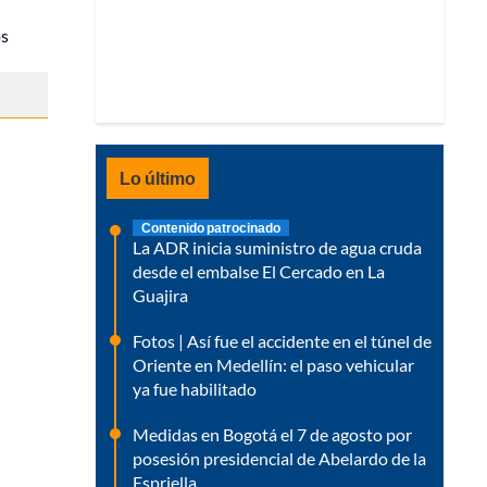
os
Lo último
Contenido patrocinado
La ADR inicia suministro de agua cruda
desde el embalse El Cercado en La
Guajira
Fotos | Así fue el accidente en el túnel de
Oriente en Medellín: el paso vehicular
ya fue habilitado
Medidas en Bogotá el 7 de agosto por
posesión presidencial de Abelardo de la
Espriella