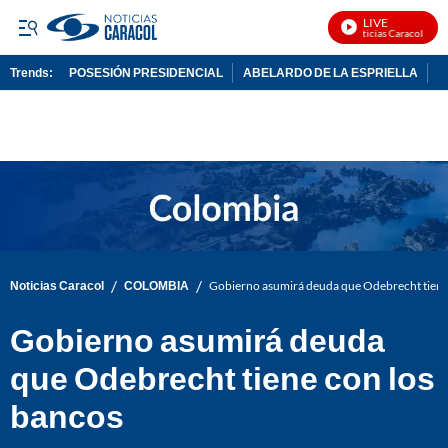
LIVE
Noticias Caracol En Vi
Trends:
POSESIÓN PRESIDENCIAL
ABELARDO DE LA ESPRIELLA
C
ADVERTISEMENT
/
/
Noticias Caracol
COLOMBIA
Gobierno asumirá deuda que Odebrecht tiene
Gobierno asumirá deuda
que Odebrecht tiene con los
bancos