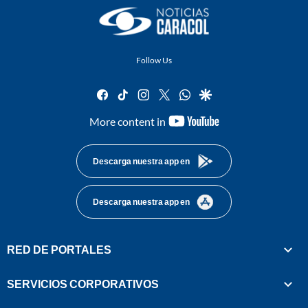
Follow Us
facebook
tiktok
instagram
twitter
whatsapp
google
youtube-
More content in
footer
Descarga nuestra app en
Descarga nuestra app en
RED DE PORTALES
SERVICIOS CORPORATIVOS