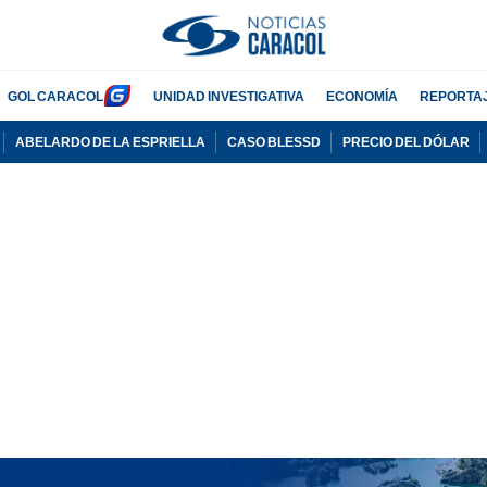
GOL CARACOL
UNIDAD INVESTIGATIVA
ECONOMÍA
REPORTA
ABELARDO DE LA ESPRIELLA
CASO BLESSD
PRECIO DEL DÓLAR
PUBLICIDAD