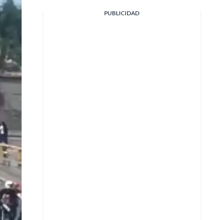
PUBLICIDAD
Facebook
X
Whatsapp
Copiar enlace
Telegram
LinkedIn