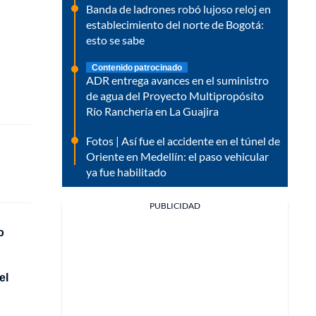
Banda de ladrones robó lujoso reloj en
establecimiento del norte de Bogotá:
esto se sabe
Contenido patrocinado
ADR entrega avances en el suministro
de agua del Proyecto Multipropósito
Río Ranchería en La Guajira
Fotos | Así fue el accidente en el túnel de
Oriente en Medellín: el paso vehicular
ya fue habilitado
PUBLICIDAD
o
el