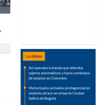
s
Lo último
Así operaba la banda que alteraba
cajeros automáticos y hacía cambiazos
de tarjetas en Colombia
Motorizados armados protagonizaron
violento atraco en el barrio Ciudad
Salitre de Bogotá