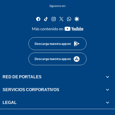
Síguenos en:
facebook
tiktok
instagram
twitter
whatsapp
google
youtube-
Más contenido en
footer
Descarga nuestra app en
Descarga nuestra app en
RED DE PORTALES
SERVICIOS CORPORATIVOS
LEGAL