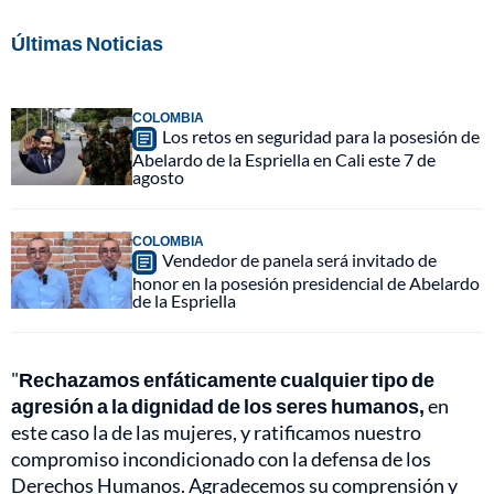
Últimas Noticias
COLOMBIA
Los retos en seguridad para la posesión de
Abelardo de la Espriella en Cali este 7 de
agosto
COLOMBIA
Vendedor de panela será invitado de
honor en la posesión presidencial de Abelardo
de la Espriella
"
Rechazamos enfáticamente cualquier tipo de
agresión a la dignidad de los seres humanos,
en
este caso la de las mujeres, y ratificamos nuestro
compromiso incondicionado con la defensa de los
Derechos Humanos. Agradecemos su comprensión y