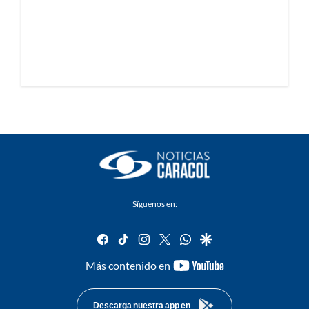
Síguenos en:
facebook
tiktok
instagram
twitter
whatsapp
google
youtube-
Más contenido en
footer
Descarga nuestra app en