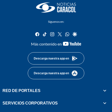
Síguenos en:
facebook
tiktok
instagram
twitter
whatsapp
google
youtube-
Más contenido en
footer
Descarga nuestra app en
Descarga nuestra app en
RED DE PORTALES
SERVICIOS CORPORATIVOS