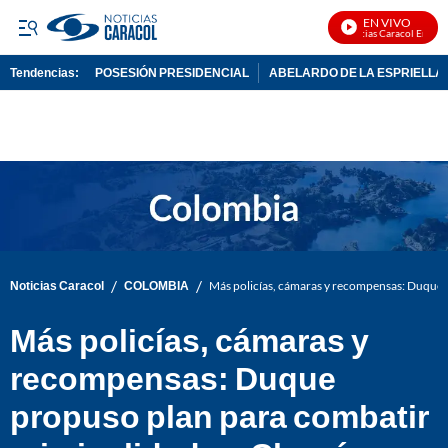
EN VIVO
Noticias Caracol En Vivo
Tendencias:
POSESIÓN PRESIDENCIAL
ABELARDO DE LA ESPRIELLA
PUBLICIDAD
/
/
Noticias Caracol
COLOMBIA
Más policías, cámaras y recompensas: Duque 
Más policías, cámaras y
recompensas: Duque
propuso plan para combatir