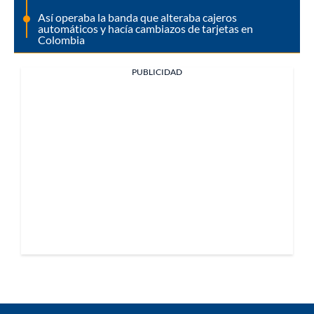
Así operaba la banda que alteraba cajeros
automáticos y hacía cambiazos de tarjetas en
Colombia
PUBLICIDAD