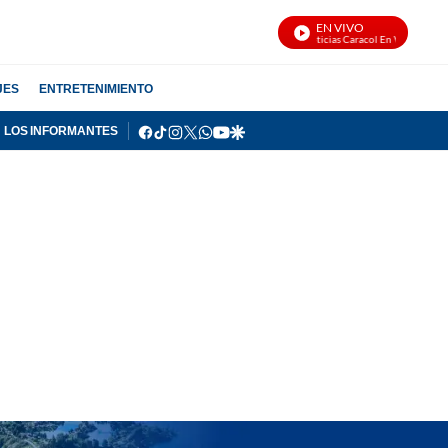
EN VIVO
Noticias Caracol En Vivo
JES
ENTRETENIMIENTO
facebook
tiktok
instagram
twitter
whatsapp
youtube
google
LOS INFORMANTES