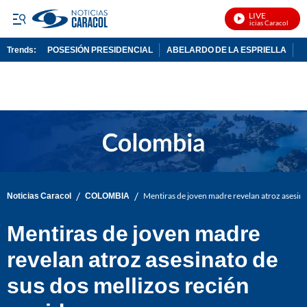
LIVE
Noticias Caracol En Viv
Trends:
POSESIÓN PRESIDENCIAL
ABELARDO DE LA ESPRIELLA
C
ADVERTISEMENT
/
/
Noticias Caracol
COLOMBIA
Mentiras de joven madre revelan atroz asesina
Mentiras de joven madre
revelan atroz asesinato de
sus dos mellizos recién