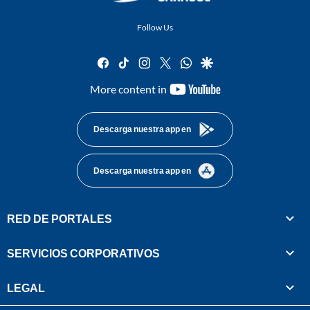
Follow Us
facebook
tiktok
instagram
twitter
whatsapp
google
youtube-
More content in
footer
Descarga nuestra app en
Descarga nuestra app en
RED DE PORTALES
SERVICIOS CORPORATIVOS
LEGAL