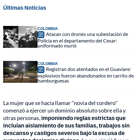
Últimas Noticias
COLOMBIA
Atacan con drones una subestación de
Policía en el departamento del Cesar:
uniformado murió
COLOMBIA
Registran dos atentados en el Guaviare:
explosivos fueron abandonados en carrito de
hamburguesas
La mujer que se hacía llamar "novia del cordero"
comenzó a ejercer un dominio absoluto sobre ella y
otras personas,
imponiendo reglas estrictas que
incluían aislamiento de sus familias, trabajos sin
descanso y castigos severos bajo la excusa de