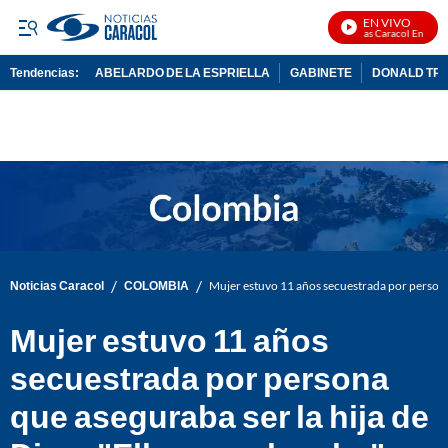
EN VIVO
Noticias Caracol En Vivo
Tendencias:
ABELARDO DE LA ESPRIELLA
GABINETE
DONALD TR
PUBLICIDAD
/
/
Noticias Caracol
COLOMBIA
Mujer estuvo 11 años secuestrada por persona 
Mujer estuvo 11 años
secuestrada por persona
que aseguraba ser la hija de