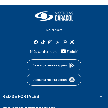
Síguenos en:
facebook
tiktok
instagram
twitter
whatsapp
google
youtube-
Más contenido en
footer
Descarga nuestra app en
Descarga nuestra app en
RED DE PORTALES