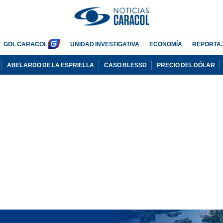
GOL CARACOL
UNIDAD INVESTIGATIVA
ECONOMÍA
REPORTA
ABELARDO DE LA ESPRIELLA
CASO BLESSD
PRECIO DEL DÓLAR
PUBLICIDAD