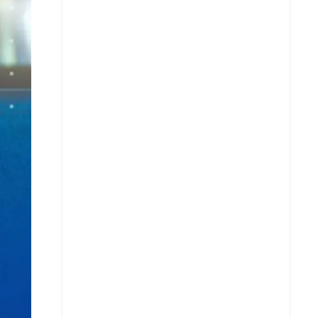
Facebook
X
Whatsapp
Copiar enlace
Telegram
LinkedIn