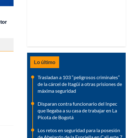
tor
Lo último
Trasladan a 103 “peligrosos criminales”
de la cárcel de Itagüí a otras prisiones de
máxima seguridad
Disparan contra funcionario del Inpec
que llegaba a su casa de trabajar en La
Picota de Bogotá
Los retos en seguridad para la posesión
de Abelardo de la Espriella en Cali este 7