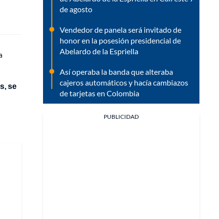
de agosto
Vendedor de panela será invitado de
honor en la posesión presidencial de
Abelardo de la Espriella
a
Así operaba la banda que alteraba
cajeros automáticos y hacía cambiazos
s, se
de tarjetas en Colombia
PUBLICIDAD