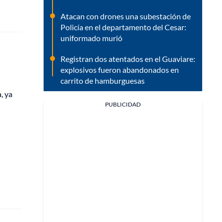
Atacan con drones una subestación de
Policía en el departamento del Cesar:
uniformado murió
Registran dos atentados en el Guaviare:
explosivos fueron abandonados en
carrito de hamburguesas
, ya
PUBLICIDAD