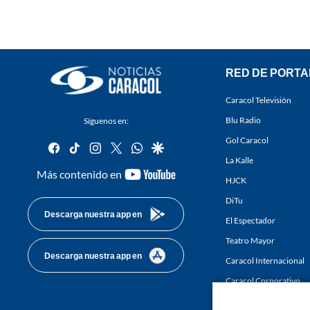
RED DE PORTA
Caracol Televisión
Blu Radio
Síguenos en:
Gol Caracol
facebook
tiktok
instagram
twitter
whatsapp
google
La Kalle
youtube-
Más contenido en
HJCK
footer
DiTu
Descarga nuestra app en
El Espectador
Teatro Mayor
Descarga nuestra app en
Caracol Internacional
Caracol Corporativo
Caracol Next