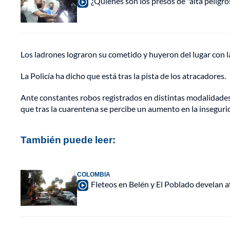
¿Quiénes son los presos de "alta peligr
Los ladrones lograron su cometido y huyeron del lugar con l
La Policía ha dicho que está tras la pista de los atracadores.
Ante constantes robos registrados en distintas modalidades e
que tras la cuarentena se percibe un aumento en la inseguri
También puede leer:
COLOMBIA
Fleteos en Belén y El Poblado develan a