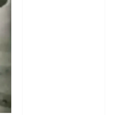
X
Whatsapp
Copiar enlace
Telegram
LinkedIn