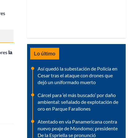
res
ores
la
Lo último
Así quedó la subestación de Policía en
Cesar tras el ataque con drones que
dejó un uniformado muerto
Cárcel para ‘el más buscado’ por daño
ambiental: señalado de explotación de
oro en Parque Farallones
Atentado en vía Panamericana contra
nuevo peaje de Mondomo; presidente
De la Espriella se pronunció