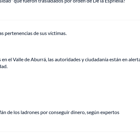
osidad" que fueron trasladados por orden de De la Espriella?
as pertenencias de sus víctimas.
n el Valle de Aburrá, las autoridades y ciudadanía están en alerta
dad.
fán de los ladrones por conseguir dinero, según expertos