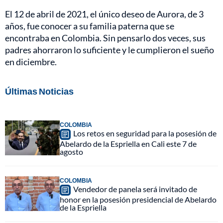
El 12 de abril de 2021, el único deseo de Aurora, de 3
años, fue conocer a su familia paterna que se
encontraba en Colombia. Sin pensarlo dos veces, sus
padres ahorraron lo suficiente y le cumplieron el sueño
en diciembre.
Últimas Noticias
COLOMBIA
Los retos en seguridad para la posesión de
Abelardo de la Espriella en Cali este 7 de
agosto
COLOMBIA
Vendedor de panela será invitado de
honor en la posesión presidencial de Abelardo
de la Espriella