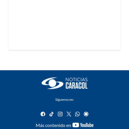
Síguenos en:
facebook
tiktok
instagram
twitter
whatsapp
google
youtube-
Más contenido en