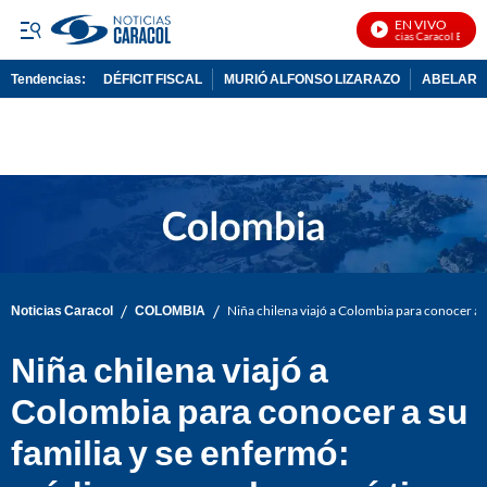
EN VIVO
Noticias Caracol En Vivo
Tendencias:
DÉFICIT FISCAL
MURIÓ ALFONSO LIZARAZO
ABELARDO
PUBLICIDAD
/
/
Noticias Caracol
COLOMBIA
Niña chilena viajó a Colombia para conocer a 
Niña chilena viajó a
Colombia para conocer a su
familia y se enfermó: