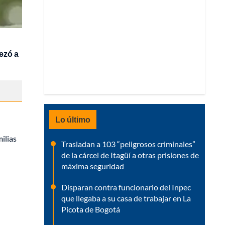
ezó a
Lo último
ilias
Trasladan a 103 “peligrosos criminales”
de la cárcel de Itagüí a otras prisiones de
máxima seguridad
Disparan contra funcionario del Inpec
que llegaba a su casa de trabajar en La
Picota de Bogotá