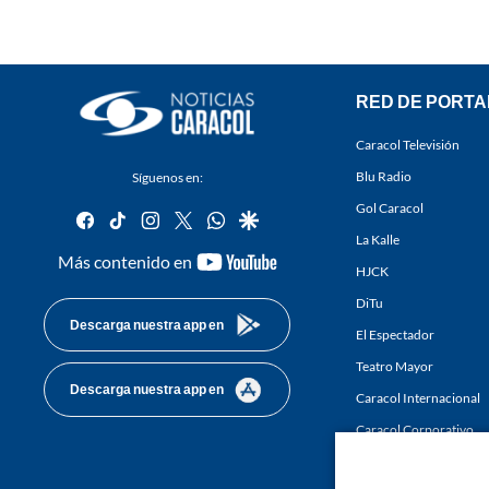
RED DE PORTA
Caracol Televisión
Blu Radio
Síguenos en:
Gol Caracol
facebook
tiktok
instagram
twitter
whatsapp
google
La Kalle
youtube-
Más contenido en
HJCK
footer
DiTu
Descarga nuestra app en
El Espectador
Teatro Mayor
Descarga nuestra app en
Caracol Internacional
Caracol Corporativo
Caracol Next