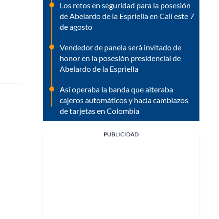
Los retos en seguridad para la posesión
de Abelardo de la Espriella en Cali este 7
de agosto
Vendedor de panela será invitado de
honor en la posesión presidencial de
Abelardo de la Espriella
Así operaba la banda que alteraba
cajeros automáticos y hacía cambiazos
de tarjetas en Colombia
PUBLICIDAD