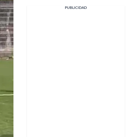
Facebook
PUBLICIDAD
X
Whatsapp
Copiar enlace
Telegram
LinkedIn