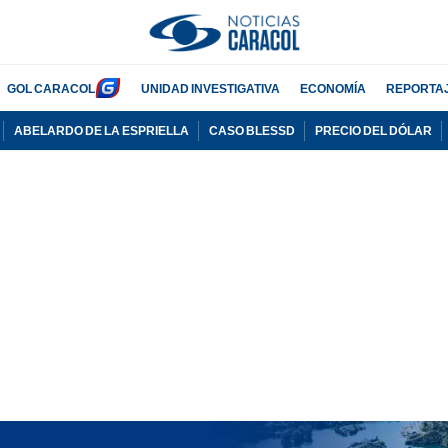
GOL CARACOL
UNIDAD INVESTIGATIVA
ECONOMÍA
REPORTA
ABELARDO DE LA ESPRIELLA
CASO BLESSD
PRECIO DEL DÓLAR
PUBLICIDAD