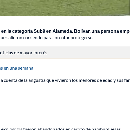
s en la categoría Sub9 en Alameda, Bolívar, una persona emp
ue salieron corriendo para intentar protegerse.
 noticias de mayor interés
res en una semana
a cuenta de la angustia que vivieron los menores de edad y sus fam
e: explosivos fueron abandonados en carrito de hamburguesas