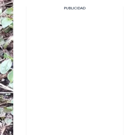
PUBLICIDAD
Facebook
X
Whatsapp
Copiar enlace
Telegram
LinkedIn