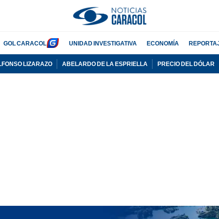
GOL CARACOL
UNIDAD INVESTIGATIVA
ECONOMÍA
REPORTA
LFONSO LIZARAZO
ABELARDO DE LA ESPRIELLA
PRECIO DEL DÓLAR
PUBLICIDAD