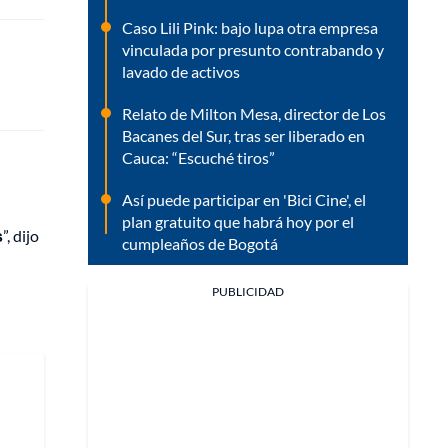
Caso Lili Pink: bajo lupa otra empresa
vinculada por presunto contrabando y
lavado de activos
Relato de Milton Mesa, director de Los
Bacanes del Sur, tras ser liberado en
Cauca: “Escuché tiros”
Así puede participar en 'Bici Cine', el
plan gratuito que habrá hoy por el
s
”, dijo
cumpleaños de Bogotá
PUBLICIDAD