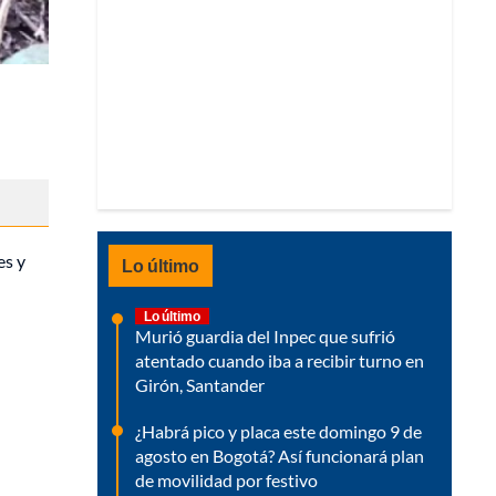
es y
Lo último
Lo último
Murió guardia del Inpec que sufrió
atentado cuando iba a recibir turno en
Girón, Santander
¿Habrá pico y placa este domingo 9 de
agosto en Bogotá? Así funcionará plan
de movilidad por festivo