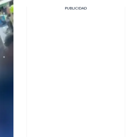
PUBLICIDAD
Facebook
X
Whatsapp
Copiar enlace
Telegram
LinkedIn