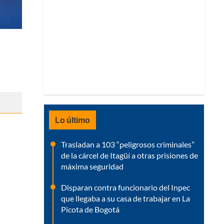
Lo último
Trasladan a 103 “peligrosos criminales”
de la cárcel de Itagüí a otras prisiones de
máxima seguridad
Disparan contra funcionario del Inpec
que llegaba a su casa de trabajar en La
Picota de Bogotá