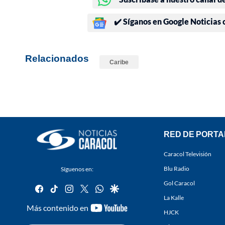
✔️ Síganos en Google Noticias
Relacionados
Caribe
RED DE PORTA
Caracol Televisión
Blu Radio
Síguenos en:
Gol Caracol
facebook
tiktok
instagram
twitter
whatsapp
google
La Kalle
youtube-
Más contenido en
HJCK
footer