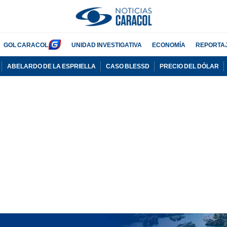
GOL CARACOL
UNIDAD INVESTIGATIVA
ECONOMÍA
REPORTA
ABELARDO DE LA ESPRIELLA
CASO BLESSD
PRECIO DEL DÓLAR
PUBLICIDAD