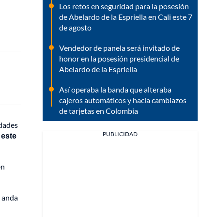
Los retos en seguridad para la posesión
de Abelardo de la Espriella en Cali este 7
de agosto
Vendedor de panela será invitado de
honor en la posesión presidencial de
Abelardo de la Espriella
Así operaba la banda que alteraba
cajeros automáticos y hacía cambiazos
de tarjetas en Colombia
idades
PUBLICIDAD
 este
en
o anda