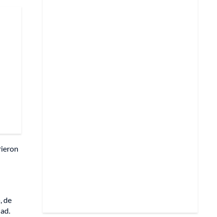
rieron
o
, de
dad.