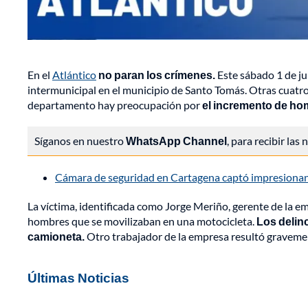
En el
Atlántico
no paran los crímenes.
Este sábado 1 de ju
intermunicipal en el municipio de Santo Tomás. Otras cuatr
departamento hay preocupación por
el incremento de hom
Síganos en nuestro
WhatsApp Channel
, para recibir las
Cámara de seguridad en Cartagena captó impresionante
La víctima, identificada como Jorge Meriño, gerente de la 
hombres que se movilizaban en una motocicleta.
Los delin
camioneta.
Otro trabajador de la empresa resultó graveme
Últimas Noticias