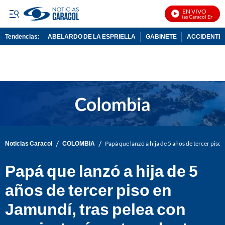
EN VIVO
Noticias Caracol En Vivo
Tendencias:
ABELARDO DE LA ESPRIELLA
GABINETE
ACCIDENTE 
PUBLICIDAD
/
/
Noticias Caracol
COLOMBIA
Papá que lanzó a hija de 5 años de tercer piso
Papá que lanzó a hija de 5
años de tercer piso en
Jamundí, tras pelea con