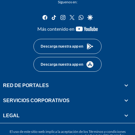
Síguenos en:
facebook
tiktok
instagram
twitter
whatsapp
google
youtube-
Más contenido en
footer
Descarga nuestra app en
Descarga nuestra app en
RED DE PORTALES
SERVICIOS CORPORATIVOS
LEGAL
El uso de este sitio web implica la aceptación de los
Términos y condiciones