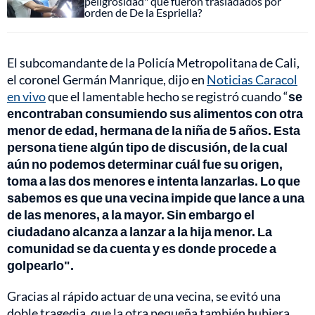
peligrosidad" que fueron trasladados por
orden de De la Espriella?
El subcomandante de la Policía Metropolitana de Cali,
el coronel Germán Manrique, dijo en
Noticias Caracol
en vivo
que el lamentable hecho se registró cuando “
se
encontraban consumiendo sus alimentos con otra
menor de edad, hermana de la niña de 5 años. Esta
persona tiene algún tipo de discusión, de la cual
aún no podemos determinar cuál fue su origen,
toma a las dos menores e intenta lanzarlas. Lo que
sabemos es que una vecina impide que lance a una
de las menores, a la mayor. Sin embargo el
ciudadano alcanza a lanzar a la hija menor. La
comunidad se da cuenta y es donde procede a
golpearlo".
Gracias al rápido actuar de una vecina, se evitó una
doble tragedia, que la otra pequeña también hubiera