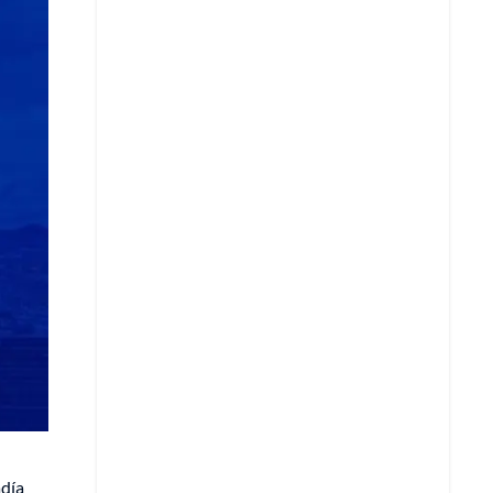
Copiar enlace
Telegram
LinkedIn
adía