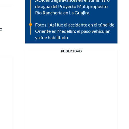
de agua del Proyecto Multipropósito
Río Ranchería en La Guajira
Fotos | Así fue el accidente en el túnel de
lo
Oriente en Medellín: el paso vehicular
ya fue habilitado
PUBLICIDAD