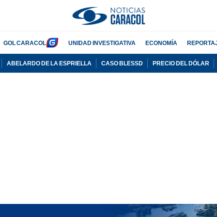
GOL CARACOL
UNIDAD INVESTIGATIVA
ECONOMÍA
REPORTA
ABELARDO DE LA ESPRIELLA
CASO BLESSD
PRECIO DEL DÓLAR
PUBLICIDAD