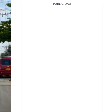
Facebook
PUBLICIDAD
X
Whatsapp
Copiar enlace
Telegram
LinkedIn