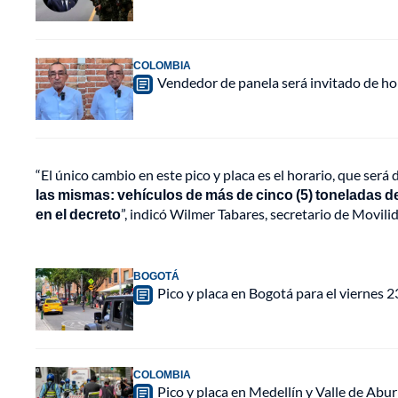
COLOMBIA
Vendedor de panela será invitado de hon
“El único cambio en este pico y placa es el horario, que será 
las mismas: vehículos de más de cinco (5) toneladas 
en el decreto
”, indicó Wilmer Tabares, secretario de Movilid
BOGOTÁ
Pico y placa en Bogotá para el viernes 2
COLOMBIA
Pico y placa en Medellín y Valle de Abu