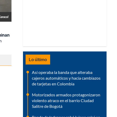
Caracol
minan
n
Lo último
Así operaba la banda que alteraba
cajeros automáticos y hacía cambiazos
de tarjetas en Colombia
Motorizados armados protagonizaron
violento atraco en el barrio Ciudad
Salitre de Bogotá