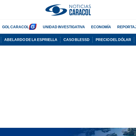
GOL CARACOL
UNIDAD INVESTIGATIVA
ECONOMÍA
REPORTA
ABELARDO DE LA ESPRIELLA
CASO BLESSD
PRECIO DEL DÓLAR
PUBLICIDAD