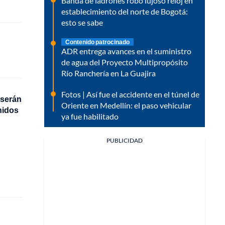
Banda de ladrones robó lujoso reloj en
establecimiento del norte de Bogotá:
esto se sabe
Contenido patrocinado
ADR entrega avances en el suministro
de agua del Proyecto Multipropósito
Río Ranchería en La Guajira
Fotos | Así fue el accidente en el túnel de
 serán
Oriente en Medellín: el paso vehicular
nidos
ya fue habilitado
PUBLICIDAD