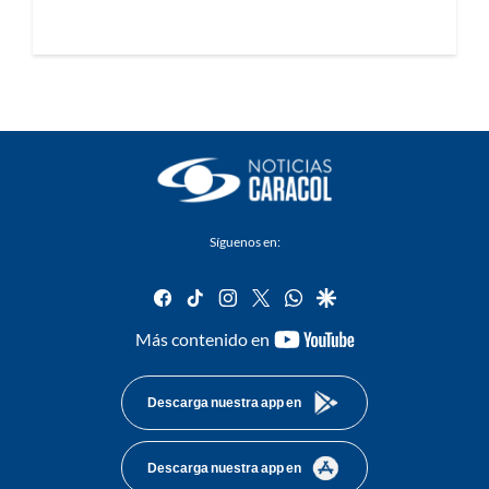
Síguenos en:
facebook
tiktok
instagram
twitter
whatsapp
google
youtube-
Más contenido en
footer
Descarga nuestra app en
Descarga nuestra app en