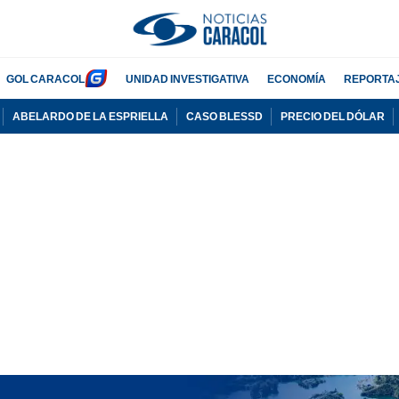
GOL CARACOL
UNIDAD INVESTIGATIVA
ECONOMÍA
REPORTA
ABELARDO DE LA ESPRIELLA
CASO BLESSD
PRECIO DEL DÓLAR
PUBLICIDAD