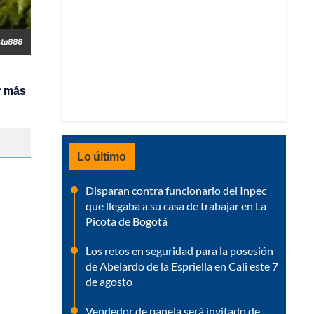
sta888
r más
Lo último
Disparan contra funcionario del Inpec
que llegaba a su casa de trabajar en La
Picota de Bogotá
Los retos en seguridad para la posesión
de Abelardo de la Espriella en Cali este 7
de agosto
Vendedor de panela será invitado de