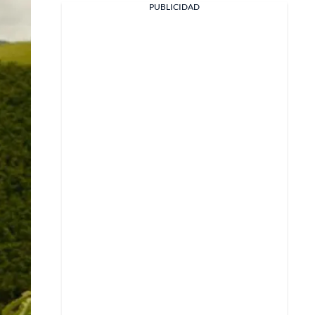
PUBLICIDAD
Facebook
X
Whatsapp
Copiar enlace
Telegram
LinkedIn