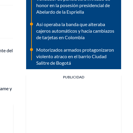
honor en la posesión presidencial de
Abelardo de la Espriella
Así operaba la banda que alteraba
cajeros automáticos y hacía cambiazos
de tarjetas en Colombia
Motorizados armados protagonizaron
nte del
violento atraco en el barrio Ciudad
Salitre de Bogotá
PUBLICIDAD
same y