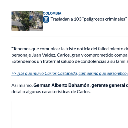
COLOMBIA
Trasladan a 103 “peligrosos criminales” 
“Tenemos que comunicar la triste noticia del fallecimiento 
personaje Juan Valdez. Carlos, gran y comprometido compañ
Extendemos un fraternal saludo de condolencias a su familia
>> ¿De qué murió Carlos Castañeda, campesino que personificó 
Así mismo,
German Alberto Bahamón, gerente general d
detallo algunas características de Carlos.