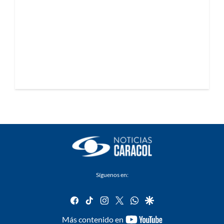
Síguenos en:
facebook
tiktok
instagram
twitter
whatsapp
google
youtube-
Más contenido en