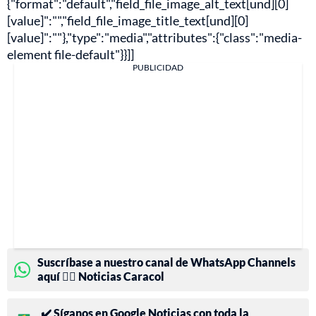
{"format":"default","field_file_image_alt_text[und][0]
[value]":"","field_file_image_title_text[und][0]
[value]":""},"type":"media","attributes":{"class":"media-
element file-default"}}]]
PUBLICIDAD
Suscríbase a nuestro canal de WhatsApp Channels
aquí 👉🏻 Noticias Caracol
✔️ Síganos en Google Noticias con toda la