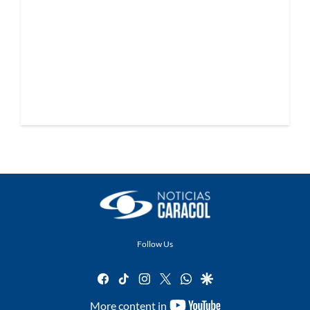
Follow Us
facebook
tiktok
instagram
twitter
whatsapp
google
youtube-
More content in