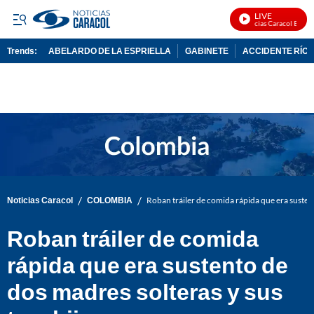
LIVE
Noticias Caracol En Viv
Trends:
ABELARDO DE LA ESPRIELLA
GABINETE
ACCIDENTE RÍO 
ADVERTISEMENT
/
/
Noticias Caracol
COLOMBIA
Roban tráiler de comida rápida que era sustent
Roban tráiler de comida
rápida que era sustento de
dos madres solteras y sus