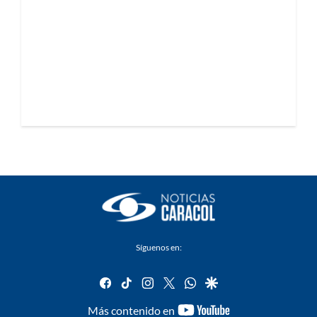
Síguenos en:
facebook
tiktok
instagram
twitter
whatsapp
google
youtube-
Más contenido en