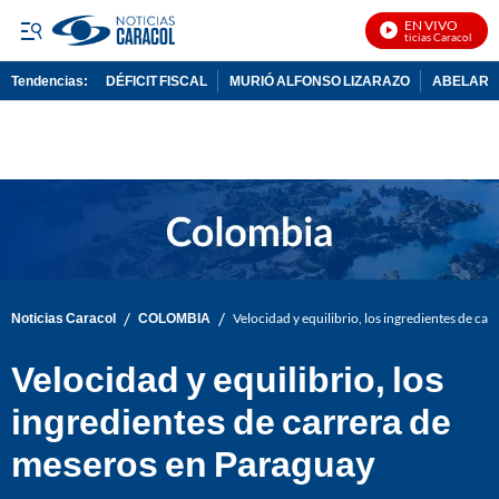
EN VIVO
Noticias Caracol En Vi
Tendencias:
DÉFICIT FISCAL
MURIÓ ALFONSO LIZARAZO
ABELARDO
PUBLICIDAD
/
/
Noticias Caracol
COLOMBIA
Velocidad y equilibrio, los ingredientes de ca
Velocidad y equilibrio, los
ingredientes de carrera de
meseros en Paraguay