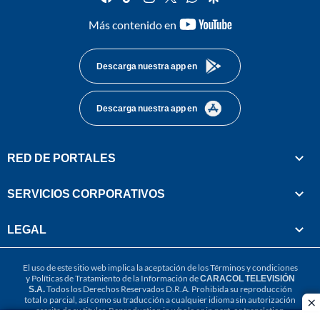
youtube-
Más contenido en
footer
Descarga nuestra app en
Descarga nuestra app en
RED DE PORTALES
SERVICIOS CORPORATIVOS
LEGAL
El uso de este sitio web implica la aceptación de los
Términos y condiciones
y
Políticas de Tratamiento de la Información
de
CARACOL TELEVISIÓN
S.A.
Todos los Derechos Reservados D.R.A. Prohibida su reproducción
total o parcial, así como su traducción a cualquier idioma sin autorización
cl
escrita de su titular. Reproduction in whole or in part, or translation