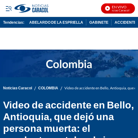
EN VIVO
Noticias Caracol En Viv
Tendencias:
ABELARDO DE LA ESPRIELLA
GABINETE
ACCIDENTE 
PUBLICIDAD
/
/
Noticias Caracol
COLOMBIA
Video de accidente en Bello, Antioquia, que d
Video de accidente en Bello,
Antioquia, que dejó una
persona muerta: el