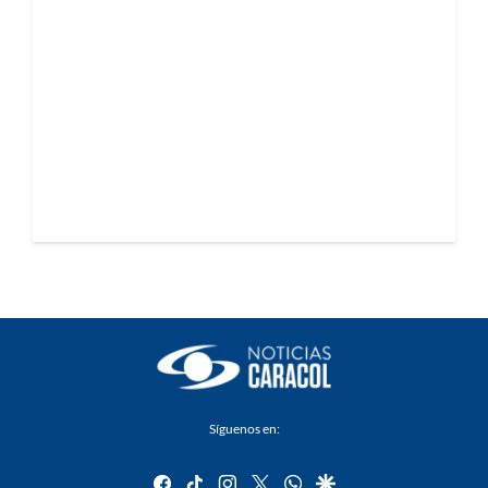
Síguenos en:
facebook
tiktok
instagram
twitter
whatsapp
google