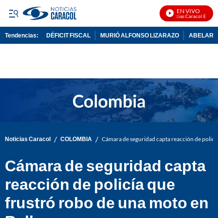
EN VIVO
Noticias Caracol En Vivo
Tendencias:
DÉFICIT FISCAL
MURIÓ ALFONSO LIZARAZO
ABELARDO
PUBLICIDAD
/
/
Noticias Caracol
COLOMBIA
Cámara de seguridad capta reacción de policí
Cámara de seguridad capta
reacción de policía que
frustró robo de una moto en