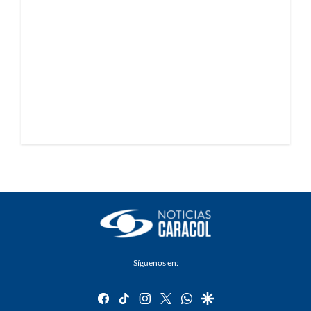
Síguenos en:
facebook
tiktok
instagram
twitter
whatsapp
google