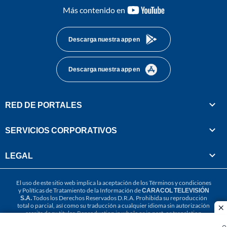
youtube-
Más contenido en
footer
Descarga nuestra app en
Descarga nuestra app en
RED DE PORTALES
SERVICIOS CORPORATIVOS
LEGAL
El uso de este sitio web implica la aceptación de los
Términos y condiciones
y
Políticas de Tratamiento de la Información
de
CARACOL TELEVISIÓN
S.A.
Todos los Derechos Reservados D.R.A. Prohibida su reproducción
total o parcial, así como su traducción a cualquier idioma sin autorización
cl
escrita de su titular. Reproduction in whole or in part, or translation
without written permission is prohibited. All rights reserved 2025.