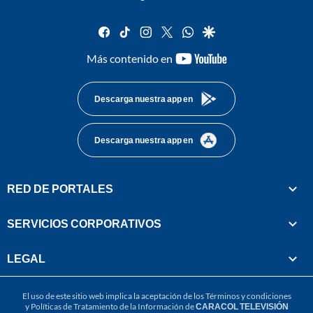
facebook
tiktok
instagram
twitter
whatsapp
google
youtube-
Más contenido en
footer
Descarga nuestra app en
Descarga nuestra app en
RED DE PORTALES
SERVICIOS CORPORATIVOS
LEGAL
El uso de este sitio web implica la aceptación de los
Términos y condiciones
y
Políticas de Tratamiento de la Información
de
CARACOL TELEVISIÓN