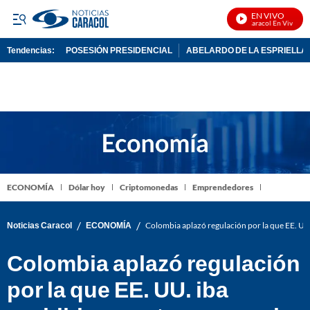
EN VIVO
Noticias Caracol En Vivo
Tendencias:
POSESIÓN PRESIDENCIAL
ABELARDO DE LA ESPRIELLA
PUBLICIDAD
ECONOMÍA
Dólar hoy
Criptomonedas
Emprendedores
/
/
Noticias Caracol
ECONOMÍA
Colombia aplazó regulación por la que EE. UU.
Colombia aplazó regulación
por la que EE. UU. iba