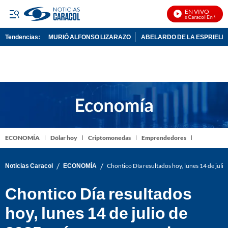
EN VIVO
Noticias Caracol En Vivo
Tendencias:
MURIÓ ALFONSO LIZARAZO
ABELARDO DE LA ESPRIELL
PUBLICIDAD
ECONOMÍA
Dólar hoy
Criptomonedas
Emprendedores
/
/
Noticias Caracol
ECONOMÍA
Chontico Día resultados hoy, lunes 14 de jul
Chontico Día resultados
hoy, lunes 14 de julio de