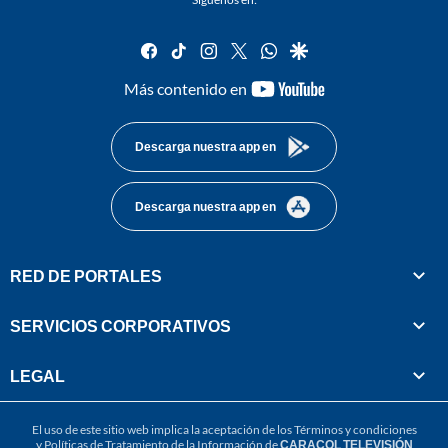
facebook
tiktok
instagram
twitter
whatsapp
google
youtube-
Más contenido en
footer
Descarga nuestra app en
Descarga nuestra app en
RED DE PORTALES
SERVICIOS CORPORATIVOS
LEGAL
El uso de este sitio web implica la aceptación de los
Términos y condiciones
y
Políticas de Tratamiento de la Información
de
CARACOL TELEVISIÓN