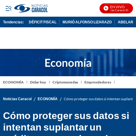
EN VIVO
Noticias Caracol En Vivo
Tendencias:
DÉFICIT FISCAL
MURIÓ ALFONSO LIZARAZO
ABELARDO
PUBLICIDAD
ECONOMÍA
Dólar hoy
Criptomonedas
Emprendedores
/
/
Noticias Caracol
ECONOMÍA
Cómo proteger sus datos si intentan suplantar
Cómo proteger sus datos si
intentan suplantar un