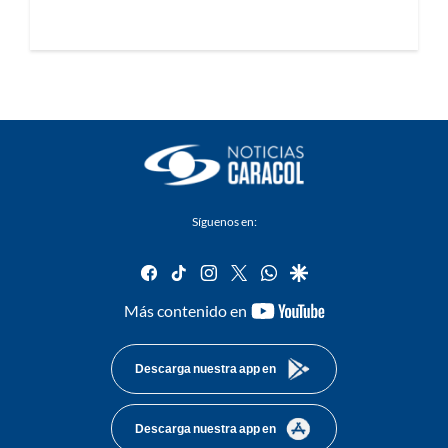
Síguenos en:
facebook
tiktok
instagram
twitter
whatsapp
google
youtube-
Más contenido en
footer
Descarga nuestra app en
Descarga nuestra app en