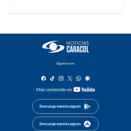
Síguenos en:
facebook
tiktok
instagram
twitter
whatsapp
google
youtube-
Más contenido en
footer
Descarga nuestra app en
Descarga nuestra app en