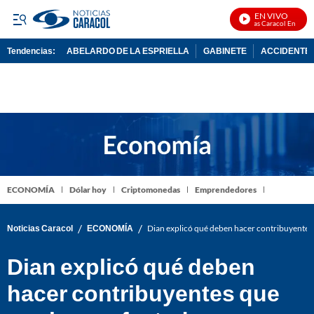
EN VIVO
Noticias Caracol En Vivo
Tendencias:
ABELARDO DE LA ESPRIELLA
GABINETE
ACCIDENTE 
PUBLICIDAD
ECONOMÍA
Dólar hoy
Criptomonedas
Emprendedores
/
/
Noticias Caracol
ECONOMÍA
Dian explicó qué deben hacer contribuyentes q
Dian explicó qué deben
hacer contribuyentes que