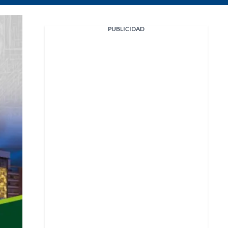
PUBLICIDAD
Facebook
X
Whatsapp
Copiar enlace
Telegram
LinkedIn