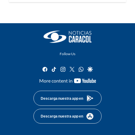
Follow Us
facebook
tiktok
instagram
twitter
whatsapp
google
youtube-
More content in
footer
Descarga nuestra app en
Descarga nuestra app en