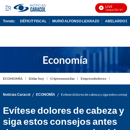
LIVE
Noticias Caracol En Vivo
Trends:
DÉFICIT FISCAL
MURIÓ ALFONSO LIZARAZO
ABELARDO DE
ADVERTISEMENT
ECONOMÍA
Dólar hoy
Criptomonedas
Emprendedores
/
/
Noticias Caracol
ECONOMÍA
Evítese dolores de cabeza y siga estos consejo
Evítese dolores de cabeza y
siga estos consejos antes