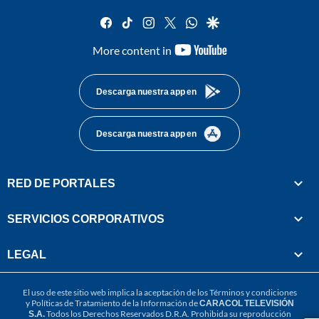
facebook
tiktok
instagram
twitter
whatsapp
google
youtube-
More content in
footer
Descarga nuestra app en
Descarga nuestra app en
RED DE PORTALES
SERVICIOS CORPORATIVOS
LEGAL
El uso de este sitio web implica la aceptación de los
Términos y condiciones
y
Políticas de Tratamiento de la Información
de
CARACOL TELEVISIÓN
S.A.
Todos los Derechos Reservados D.R.A. Prohibida su reproducción