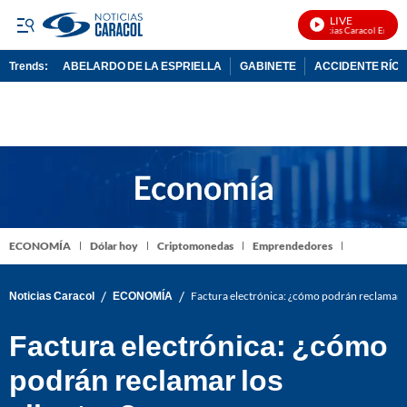
LIVE
Noticias Caracol En Vivo
Trends:
ABELARDO DE LA ESPRIELLA
GABINETE
ACCIDENTE RÍO 
ADVERTISEMENT
ECONOMÍA
Dólar hoy
Criptomonedas
Emprendedores
/
/
Noticias Caracol
ECONOMÍA
Factura electrónica: ¿cómo podrán reclamar lo
Factura electrónica: ¿cómo
podrán reclamar los