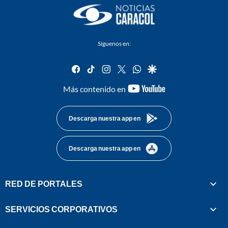
Síguenos en:
facebook
tiktok
instagram
twitter
whatsapp
google
youtube-
Más contenido en
footer
Descarga nuestra app en
Descarga nuestra app en
RED DE PORTALES
SERVICIOS CORPORATIVOS