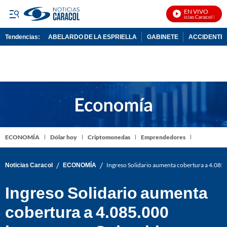
EN VIVO
Noticias Caracol En Viv
Tendencias:
ABELARDO DE LA ESPRIELLA
GABINETE
ACCIDENTE 
PUBLICIDAD
ECONOMÍA
Dólar hoy
Criptomonedas
Emprendedores
/
/
Noticias Caracol
ECONOMÍA
Ingreso Solidario aumenta cobertura a 4.085
Ingreso Solidario aumenta
cobertura a 4.085.000