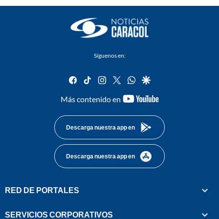
Síguenos en:
facebook
tiktok
instagram
twitter
whatsapp
google
youtube-
Más contenido en
footer
Descarga nuestra app en
Descarga nuestra app en
RED DE PORTALES
SERVICIOS CORPORATIVOS