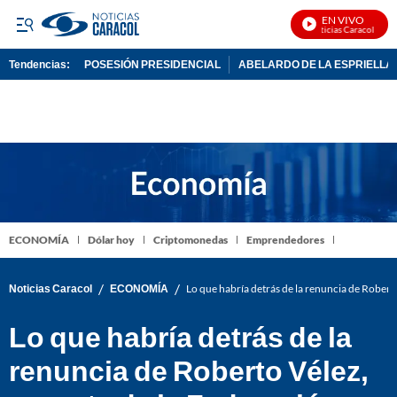
EN VIVO
Noticias Caracol En Vi
Tendencias:
POSESIÓN PRESIDENCIAL
ABELARDO DE LA ESPRIELLA
PUBLICIDAD
ECONOMÍA
Dólar hoy
Criptomonedas
Emprendedores
/
/
Noticias Caracol
ECONOMÍA
Lo que habría detrás de la renuncia de Robert
Lo que habría detrás de la
renuncia de Roberto Vélez,