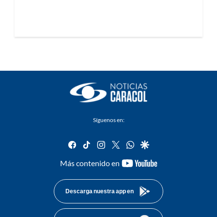
Síguenos en:
facebook
tiktok
instagram
twitter
whatsapp
google
youtube-
Más contenido en
footer
Descarga nuestra app en