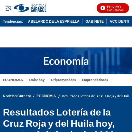
EN VIVO
Noticias Caracol En Vivo
Tendencias:
ABELARDO DE LA ESPRIELLA
GABINETE
ACCIDENTE 
PUBLICIDAD
ECONOMÍA
Dólar hoy
Criptomonedas
Emprendedores
/
/
Noticias Caracol
ECONOMÍA
Resultados Lotería de la Cruz Roja y del Huil
Resultados Lotería de la
Cruz Roja y del Huila hoy,