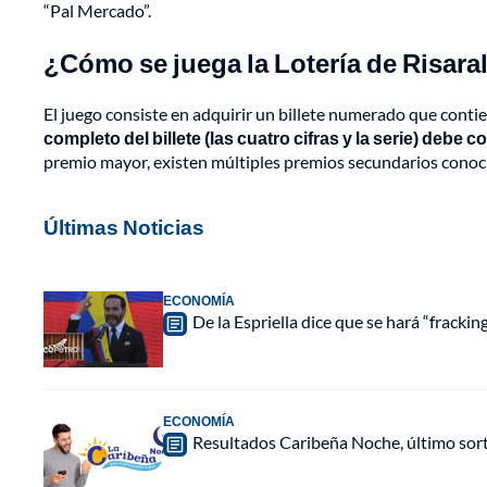
“Pal Mercado”.
¿Cómo se juega la Lotería de Risara
El juego consiste en adquirir un billete numerado que contien
completo del billete (las cuatro cifras y la serie) debe
premio mayor, existen múltiples premios secundarios conoc
Últimas Noticias
ECONOMÍA
De la Espriella dice que se hará “fracki
ECONOMÍA
Resultados Caribeña Noche, último sor