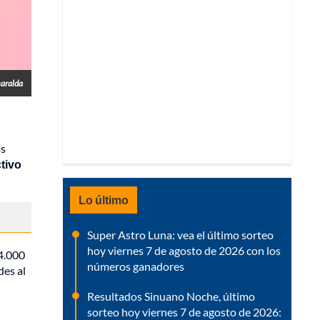
saralda
os
tivo
Lo último
Super Astro Luna: vea el último sorteo
hoy viernes 7 de agosto de 2026 con los
4.000
números ganadores
des al
Resultados Sinuano Noche, último
sorteo hoy viernes 7 de agosto de 2026: