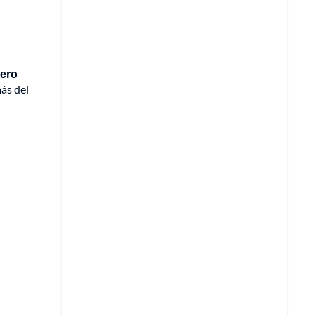
mero
s del