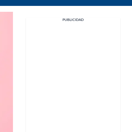
PUBLICIDAD
Facebook
X
Whatsapp
Copiar enlace
Telegram
LinkedIn