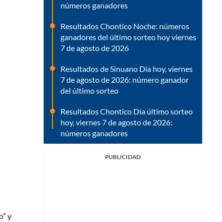
números ganadores
Resultados Chontico Noche: números
ganadores del último sorteo hoy viernes
7 de agosto de 2026
Resultados de Sinuano Día hoy, viernes
7 de agosto de 2026: número ganador
del último sorteo
Resultados Chontico Día último sorteo
hoy, viernes 7 de agosto de 2026:
números ganadores
PUBLICIDAD
o” y