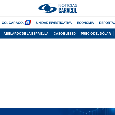
GOL CARACOL
UNIDAD INVESTIGATIVA
ECONOMÍA
REPORTA
ABELARDO DE LA ESPRIELLA
CASO BLESSD
PRECIO DEL DÓLAR
PUBLICIDAD