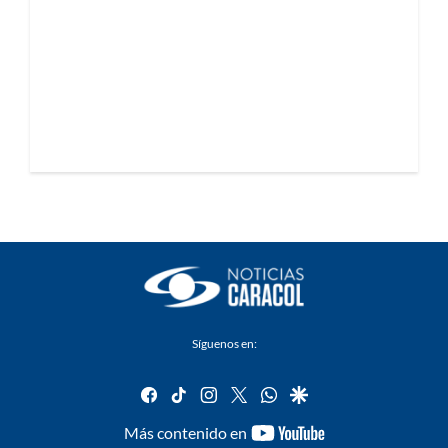
Síguenos en:
facebook
tiktok
instagram
twitter
whatsapp
google
youtube-
Más contenido en