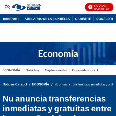
EN VIVO
Noticias Caracol En Vivo
Tendencias:
ABELARDO DE LA ESPRIELLA
GABINETE
DONALD TR
PUBLICIDAD
ECONOMÍA
Dólar hoy
Criptomonedas
Emprendedores
/
/
Noticias Caracol
ECONOMÍA
Nu anuncia transferencias inmediatas y gratu
Nu anuncia transferencias
inmediatas y gratuitas entre