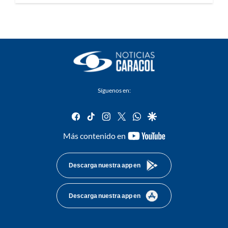
Síguenos en:
facebook
tiktok
instagram
twitter
whatsapp
google
youtube-
Más contenido en
footer
Descarga nuestra app en
Descarga nuestra app en