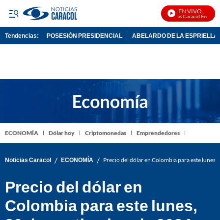
EN VIVO
Noticias Caracol En Vivo
Tendencias:
POSESIÓN PRESIDENCIAL
ABELARDO DE LA ESPRIELLA
PUBLICIDAD
ECONOMÍA
Dólar hoy
Criptomonedas
Emprendedores
/
/
Noticias Caracol
ECONOMÍA
Precio del dólar en Colombia para este lunes,
Precio del dólar en
Colombia para este lunes,