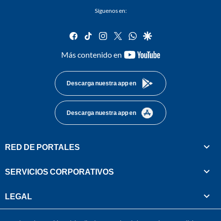
Síguenos en:
facebook
tiktok
instagram
twitter
whatsapp
google
youtube-
Más contenido en
footer
Descarga nuestra app en
Descarga nuestra app en
RED DE PORTALES
SERVICIOS CORPORATIVOS
LEGAL