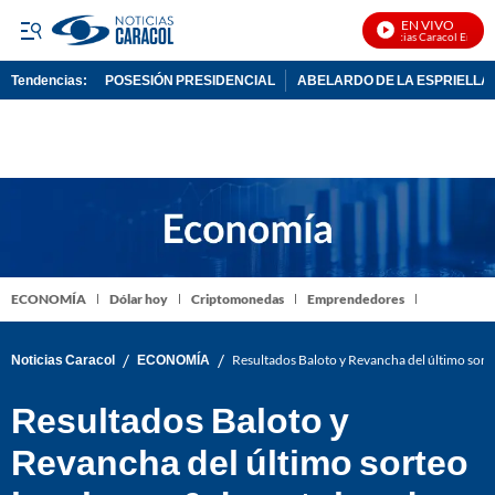
EN VIVO
Noticias Caracol En Vivo
Tendencias:
POSESIÓN PRESIDENCIAL
ABELARDO DE LA ESPRIELLA
PUBLICIDAD
ECONOMÍA
Dólar hoy
Criptomonedas
Emprendedores
/
/
Noticias Caracol
ECONOMÍA
Resultados Baloto y Revancha del último sor
Resultados Baloto y
Revancha del último sorteo